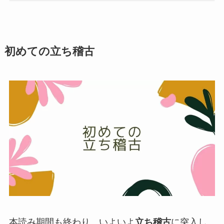
初めての立ち稽古
本読み期間も終わり、いよいよ
立ち稽古
に突入し