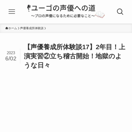
ホーム
声優養成所体験談
【声優養成所体験談17】2年目！上
2023
演実習②立ち稽古開始！地獄のよ
6/02
うな日々