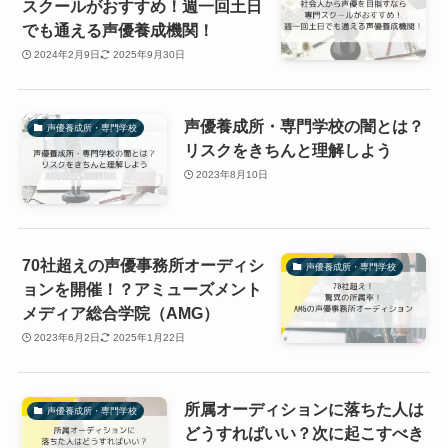
スクールがおすすめ！週一回土日
でも通える声優養成機関！
2024年2月9日
2025年9月30日
声優養成所・専門学校の闇とは？
声優養成所・専門学校
リスクをきちんと理解しよう
2023年8月10日
70社超えの声優事務所オーディシ
声優養成所・専門学校
ョンを開催！？アミューズメント
メディア総合学院（AMG）
2023年6月2日
2025年1月22日
所属オーディションに落ちた人は
声優養成所・専門学校
どうすればいい？次に起こすべき